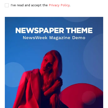
I've read and accept the
Privacy Policy
.
DOWNLOAD NOW
AIN NEWS 1
Contact Us
About Us
Privacy Policy
Terms of Use Agreement
Facebook
X
WhatsApp
Share