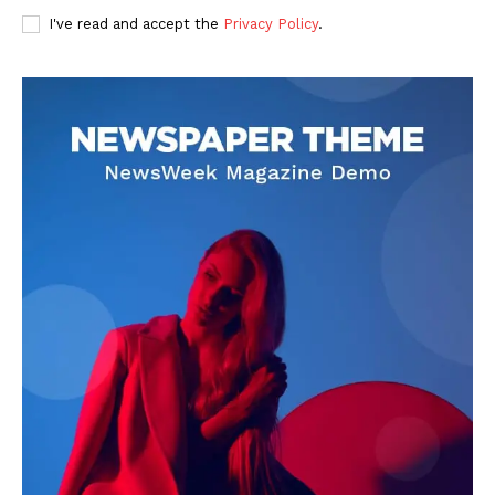
I've read and accept the
Privacy Policy
.
DOWNLOAD NOW
AIN NEWS 1
Contact Us
About Us
Privacy Policy
Terms of Use Agreement
Facebook
X
WhatsApp
Share