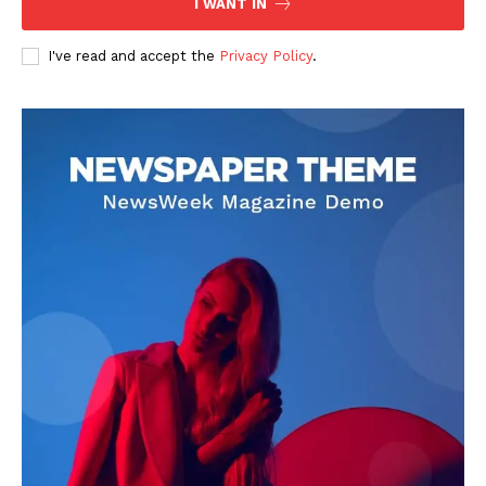
I WANT IN
I've read and accept the
Privacy Policy
.
DOWNLOAD NOW
AIN NEWS 1
Contact Us
About Us
Privacy Policy
Terms of Use Agreement
Facebook
X
WhatsApp
Share