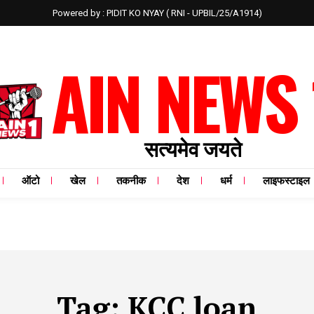
Powered by : PIDIT KO NYAY ( RNI - UPBIL/25/A1914)
AIN NEWS 
सत्यमेव जयते
ऑटो
खेल
तकनीक
देश
धर्म
लाइफस्टाइल
Tag:
KCC loan