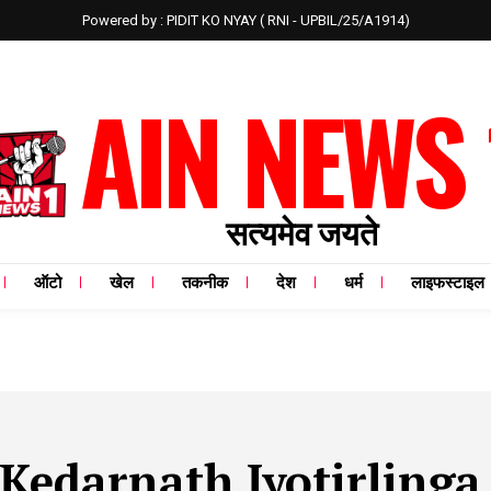
Powered by : PIDIT KO NYAY ( RNI - UPBIL/25/A1914)
AIN NEWS 
सत्यमेव जयते
ऑटो
खेल
तकनीक
देश
धर्म
लाइफस्टाइल
Kedarnath Jyotirlinga