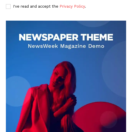
I've read and accept the
Privacy Policy
.
DOWNLOAD NOW
AIN NEWS 1
Contact Us
About Us
Privacy Policy
Terms of Use Agreement
Facebook
X
WhatsApp
Share