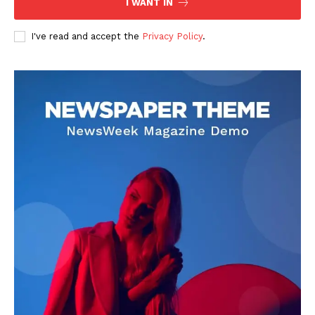
I WANT IN
I've read and accept the
Privacy Policy
.
DOWNLOAD NOW
AIN NEWS 1
Contact Us
About Us
Privacy Policy
Terms of Use Agreement
Facebook
X
WhatsApp
Share