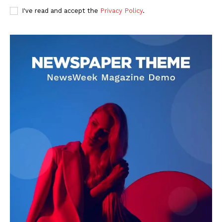
I've read and accept the
Privacy Policy
.
DOWNLOAD NOW
AIN NEWS 1
Contact Us
About Us
Privacy Policy
Terms of Use Agreement
Facebook
X
WhatsApp
Share