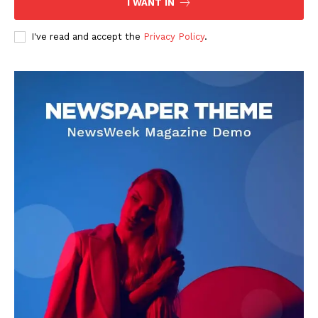
I WANT IN
I've read and accept the
Privacy Policy
.
DOWNLOAD NOW
AIN NEWS 1
Contact Us
About Us
Privacy Policy
Terms of Use Agreement
Facebook
X
WhatsApp
Share