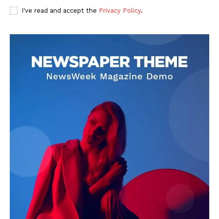
I've read and accept the
Privacy Policy
.
DOWNLOAD NOW
AIN NEWS 1
Contact Us
About Us
Privacy Policy
Terms of Use Agreement
Facebook
X
WhatsApp
Share