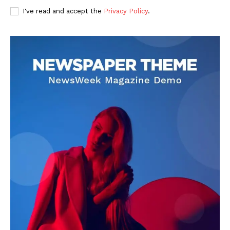
I've read and accept the
Privacy Policy
.
DOWNLOAD NOW
AIN NEWS 1
Contact Us
About Us
Privacy Policy
Terms of Use Agreement
Facebook
X
WhatsApp
Share