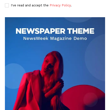
I've read and accept the
Privacy Policy
.
DOWNLOAD NOW
AIN NEWS 1
Contact Us
About Us
Privacy Policy
Terms of Use Agreement
Facebook
X
WhatsApp
Share