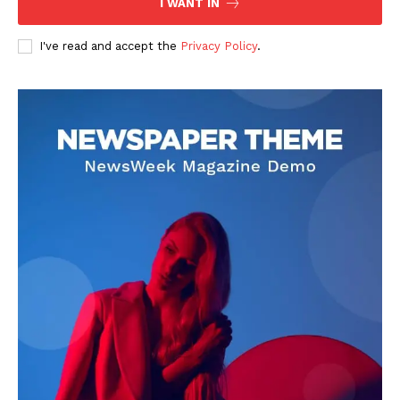
I WANT IN
I've read and accept the
Privacy Policy
.
DOWNLOAD NOW
AIN NEWS 1
Contact Us
About Us
Privacy Policy
Terms of Use Agreement