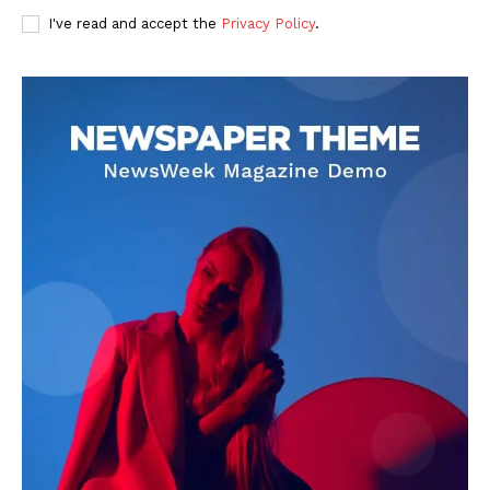
I've read and accept the
Privacy Policy
.
DOWNLOAD NOW
AIN NEWS 1
Contact Us
About Us
Privacy Policy
Terms of Use Agreement
Facebook
X
WhatsApp
Share