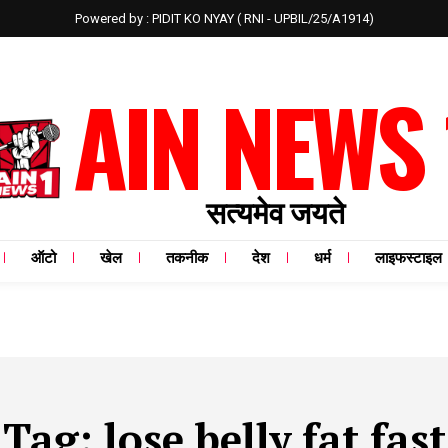
Powered by : PIDIT KO NYAY ( RNI - UPBIL/25/A1914)
AIN NEWS 
सत्यमेव जयते
ऑटो
खेल
तकनीक
देश
धर्म
लाइफस्टाइल
Tag:
lose belly fat fast