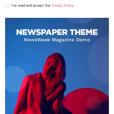
I've read and accept the
Privacy Policy
.
DOWNLOAD NOW
AIN NEWS 1
Contact Us
About Us
Privacy Policy
Terms of Use Agreement
Facebook
X
WhatsApp
Share