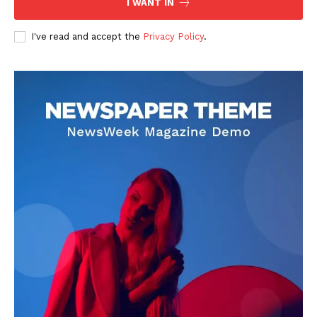
I WANT IN
I've read and accept the
Privacy Policy
.
DOWNLOAD NOW
AIN NEWS 1
Contact Us
About Us
Privacy Policy
Terms of Use Agreement
Facebook
X
WhatsApp
Share