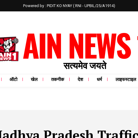
Powered by : PIDIT KO NYAY ( RNI - UPBIL/25/A1914)
AIN NEWS 
सत्यमेव जयते
ऑटो
खेल
तकनीक
देश
धर्म
लाइफस्टाइल
adhya Pradesh Traffic