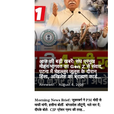
आज की बड़ी खबरें: संघ प्रमुख
मोहन भागवत का Gen Z से संवाद,
पटना में चेहल्लुम जुलूस के दौरान
हिंसा, अखिलेश का ब्राह्मण कार्ड...
Ainnews1
-
August 6, 2026
Morning News Brief: जुकरबर्ग ने PM मोदी से
माफी मांगी; हसीना बोलीं- बांग्लादेश लौटूंगी, भले मार दें;
दीपके बोले- CJP प्रेशर ग्रुप की तरह...