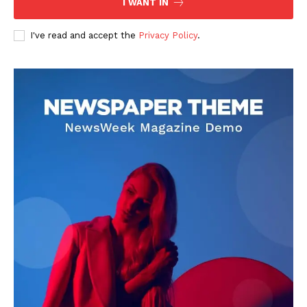
I WANT IN
I've read and accept the
Privacy Policy
.
DOWNLOAD NOW
AIN NEWS 1
Contact Us
About Us
Privacy Policy
Terms of Use Agreement
Facebook
X
WhatsApp
Share