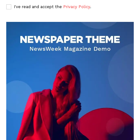
I've read and accept the
Privacy Policy
.
DOWNLOAD NOW
AIN NEWS 1
Contact Us
About Us
Privacy Policy
Terms of Use Agreement
Facebook
X
WhatsApp
Share