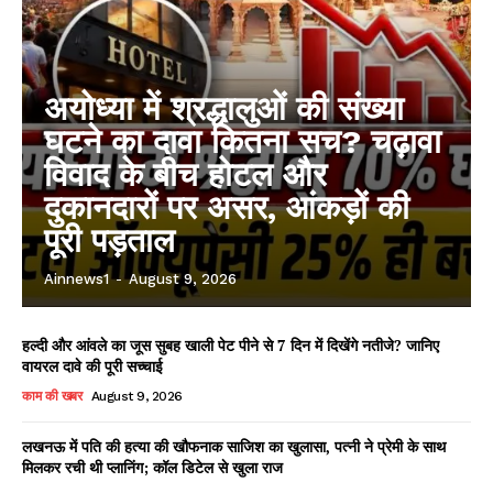
अयोध्या में श्रद्धालुओं की संख्या
घटने का दावा कितना सच? चढ़ावा
विवाद के बीच होटल और
दुकानदारों पर असर, आंकड़ों की
पूरी पड़ताल
Ainnews1
-
August 9, 2026
हल्दी और आंवले का जूस सुबह खाली पेट पीने से 7 दिन में दिखेंगे नतीजे? जानिए
वायरल दावे की पूरी सच्चाई
काम की खबर
August 9, 2026
लखनऊ में पति की हत्या की खौफनाक साजिश का खुलासा, पत्नी ने प्रेमी के साथ
मिलकर रची थी प्लानिंग; कॉल डिटेल से खुला राज