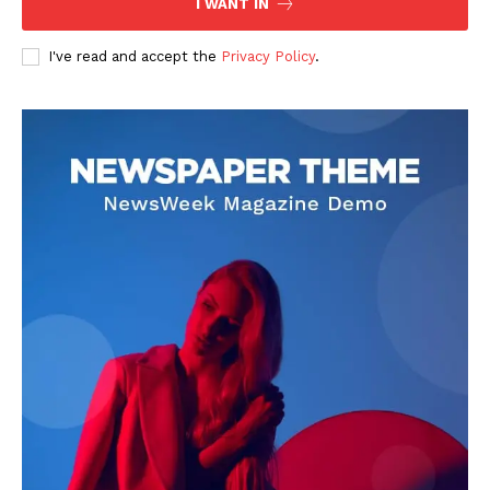
I WANT IN
I've read and accept the
Privacy Policy
.
DOWNLOAD NOW
AIN NEWS 1
Contact Us
About Us
Privacy Policy
Terms of Use Agreement
Facebook
X
WhatsApp
Share