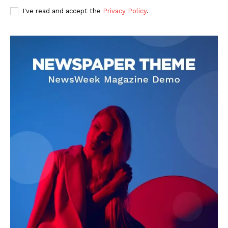
I've read and accept the
Privacy Policy
.
DOWNLOAD NOW
AIN NEWS 1
Contact Us
About Us
Privacy Policy
Terms of Use Agreement
Facebook
X
WhatsApp
Share