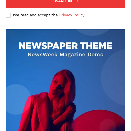
I WANT IN
I've read and accept the
Privacy Policy
.
DOWNLOAD NOW
AIN NEWS 1
Contact Us
About Us
Privacy Policy
Terms of Use Agreement
Facebook
X
WhatsApp
Share