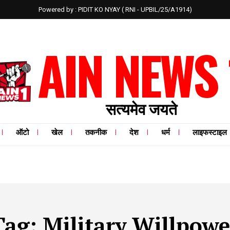
Powered by : PIDIT KO NYAY ( RNI - UPBIL/25/A1914)
AIN NEWS 
सत्यमेव जयते
ऑटो
खेल
तकनीक
देश
धर्म
लाइफस्टाइल
Tag:
Military Willpowe