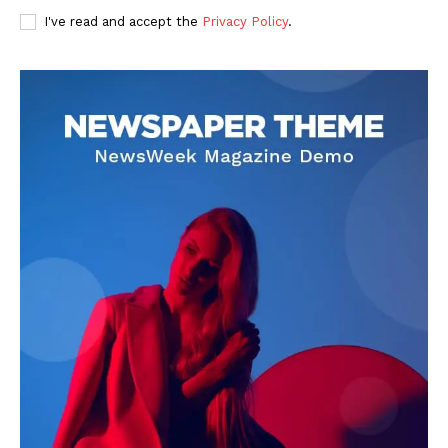
I've read and accept the
Privacy Policy
.
DOWNLOAD NOW
AIN NEWS 1
Contact Us
About Us
Privacy Policy
Terms of Use Agreement
Facebook
X
WhatsApp
Share