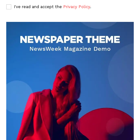
I've read and accept the
Privacy Policy
.
DOWNLOAD NOW
AIN NEWS 1
Contact Us
About Us
Privacy Policy
Terms of Use Agreement
Facebook
X
WhatsApp
Share