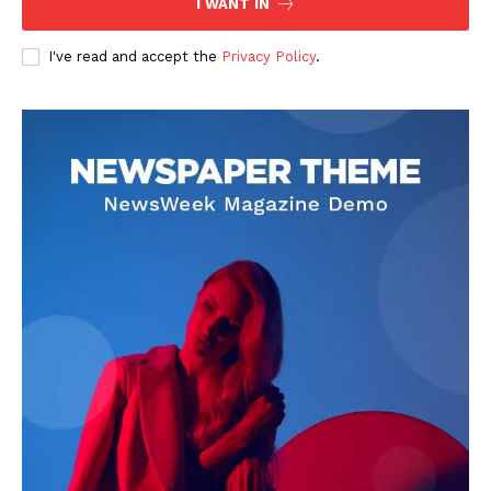
I WANT IN
I've read and accept the
Privacy Policy
.
DOWNLOAD NOW
AIN NEWS 1
Contact Us
About Us
Privacy Policy
Terms of Use Agreement
Facebook
X
WhatsApp
Share