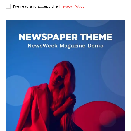
I've read and accept the
Privacy Policy
.
DOWNLOAD NOW
AIN NEWS 1
Contact Us
About Us
Privacy Policy
Terms of Use Agreement
Facebook
X
WhatsApp
Share