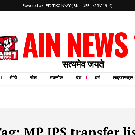
Powered by : PIDIT KO NYAY ( RNI - UPBIL/25/A1914)
AIN NEWS 
सत्यमेव जयते
ऑटो
खेल
तकनीक
देश
धर्म
लाइफस्टाइल
Tag:
MP IPS transfer li