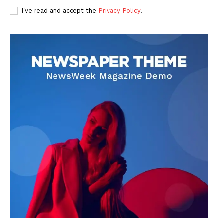
I've read and accept the
Privacy Policy
.
DOWNLOAD NOW
AIN NEWS 1
Contact Us
About Us
Privacy Policy
Terms of Use Agreement
Facebook
X
WhatsApp
Share