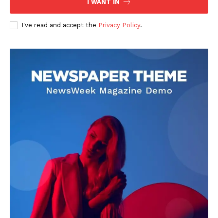
I WANT IN
I've read and accept the
Privacy Policy
.
DOWNLOAD NOW
AIN NEWS 1
Contact Us
About Us
Privacy Policy
Terms of Use Agreement
Facebook
X
WhatsApp
Share