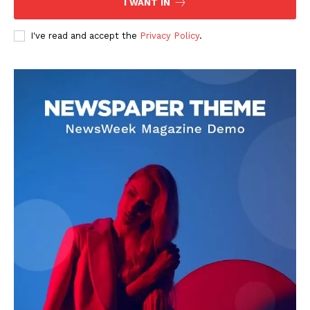
I WANT IN
I've read and accept the
Privacy Policy
.
DOWNLOAD NOW
AIN NEWS 1
Contact Us
About Us
Privacy Policy
Terms of Use Agreement
Facebook
X
WhatsApp
Share