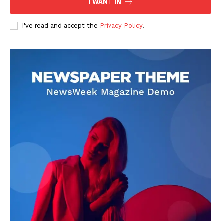
I WANT IN
I've read and accept the
Privacy Policy
.
DOWNLOAD NOW
AIN NEWS 1
Contact Us
About Us
Privacy Policy
Terms of Use Agreement
Facebook
X
WhatsApp
Share