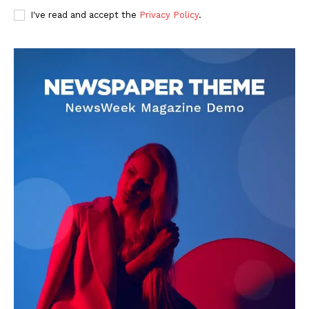
I've read and accept the
Privacy Policy
.
DOWNLOAD NOW
AIN NEWS 1
Contact Us
About Us
Privacy Policy
Terms of Use Agreement
Facebook
X
WhatsApp
Share