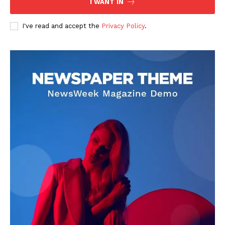
I WANT IN
I've read and accept the
Privacy Policy
.
DOWNLOAD NOW
AIN NEWS 1
Contact Us
About Us
Privacy Policy
Terms of Use Agreement
Facebook
X
WhatsApp
Share