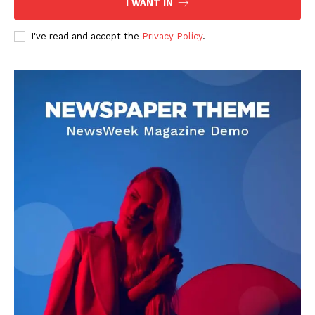
I WANT IN
I've read and accept the
Privacy Policy
.
DOWNLOAD NOW
AIN NEWS 1
Contact Us
About Us
Privacy Policy
Terms of Use Agreement
Facebook
X
WhatsApp
Share