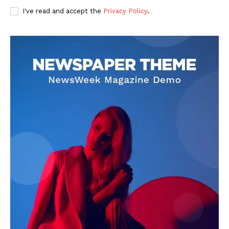
I've read and accept the
Privacy Policy
.
DOWNLOAD NOW
AIN NEWS 1
Contact Us
About Us
Privacy Policy
Terms of Use Agreement
Facebook
X
WhatsApp
Share