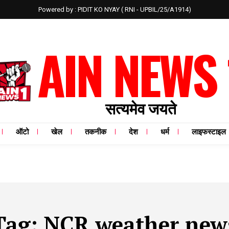
Powered by : PIDIT KO NYAY ( RNI - UPBIL/25/A1914)
AIN NEWS 
सत्यमेव जयते
ऑटो
खेल
तकनीक
देश
धर्म
लाइफस्टाइल
Tag:
NCR weather new