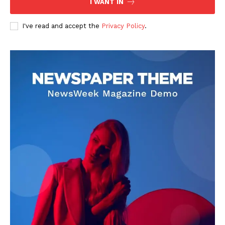
I WANT IN
I've read and accept the
Privacy Policy
.
DOWNLOAD NOW
AIN NEWS 1
Contact Us
About Us
Privacy Policy
Terms of Use Agreement
Facebook
X
WhatsApp
Share