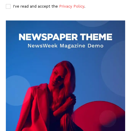
I've read and accept the
Privacy Policy
.
DOWNLOAD NOW
AIN NEWS 1
Contact Us
About Us
Privacy Policy
Terms of Use Agreement
Facebook
X
WhatsApp
Share