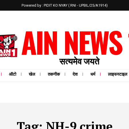
Powered by : PIDIT KO NYAY ( RNI - UPBIL/25/A1914)
AIN NEWS 
सत्यमेव जयते
ऑटो
खेल
तकनीक
देश
धर्म
लाइफस्टाइल
Tag:
NH-9 crime