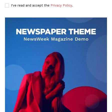
I've read and accept the
Privacy Policy
.
DOWNLOAD NOW
AIN NEWS 1
Contact Us
About Us
Privacy Policy
Terms of Use Agreement
Facebook
X
WhatsApp
Share