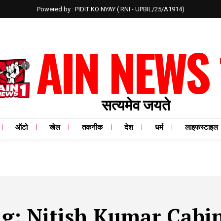
Powered by : PIDIT KO NYAY ( RNI - UPBIL/25/A1914)
AIN NEWS 
सत्यमेव जयते
ऑटो
खेल
तकनीक
देश
धर्म
लाइफस्टाइल
ag:
Nitish Kumar Cabi