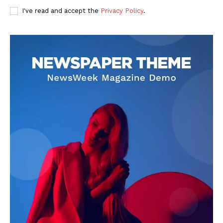
I've read and accept the
Privacy Policy
.
DOWNLOAD NOW
AIN NEWS 1
Contact Us
About Us
Privacy Policy
Terms of Use Agreement
Facebook
X
WhatsApp
Share