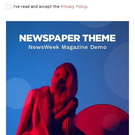
I've read and accept the
Privacy Policy
.
DOWNLOAD NOW
AIN NEWS 1
Contact Us
About Us
Privacy Policy
Terms of Use Agreement
Facebook
X
WhatsApp
Share