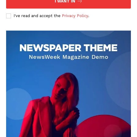
I WANT IN
I've read and accept the
Privacy Policy
.
DOWNLOAD NOW
AIN NEWS 1
Contact Us
About Us
Privacy Policy
Terms of Use Agreement
Facebook
X
WhatsApp
Share