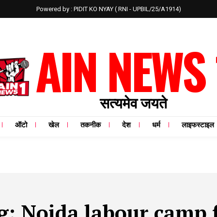
Powered by : PIDIT KO NYAY ( RNI - UPBIL/25/A1914)
AIN NEWS 
सत्यमेव जयते
ऑटो
खेल
तकनीक
देश
धर्म
लाइफस्टाइल
g:
Noida labour camp f