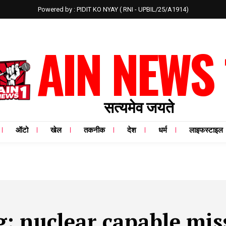
Powered by : PIDIT KO NYAY ( RNI - UPBIL/25/A1914)
AIN NEWS 
सत्यमेव जयते
ऑटो
खेल
तकनीक
देश
धर्म
लाइफस्टाइल
g:
nuclear capable mis