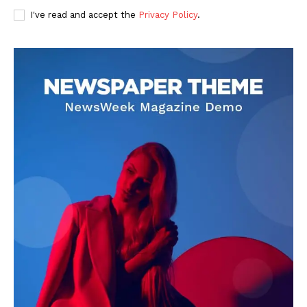
I've read and accept the
Privacy Policy
.
DOWNLOAD NOW
AIN NEWS 1
Contact Us
About Us
Privacy Policy
Terms of Use Agreement
Facebook
X
WhatsApp
Share