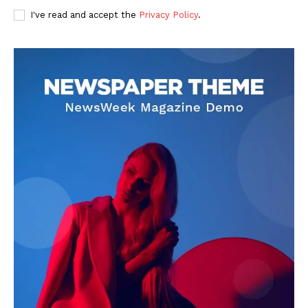
I've read and accept the
Privacy Policy
.
DOWNLOAD NOW
AIN NEWS 1
Contact Us
About Us
Privacy Policy
Terms of Use Agreement
Facebook
X
WhatsApp
Share