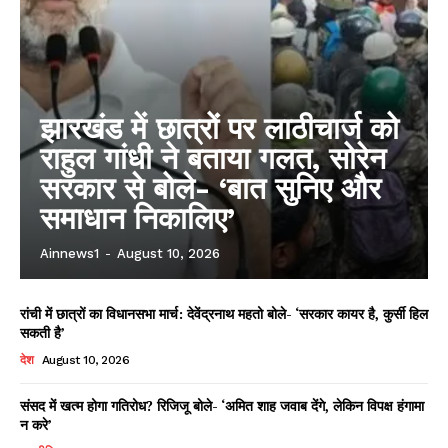
झारखंड में छात्रों पर लाठीचार्ज को
राहुल गांधी ने बताया गलत, सोरेन
सरकार से बोले- ‘बात सुनिए और
समाधान निकालिए’
Ainnews1
-
August 10, 2026
रांची में छात्रों का विधानसभा मार्च: देवेंद्रनाथ महतो बोले- ‘सरकार कायर है, कुर्सी हिल
सकती है’
देश
August 10, 2026
संसद में खत्म होगा गतिरोध? रिजिजू बोले- ‘अमित शाह जवाब देंगे, लेकिन विपक्ष हंगामा
न करे’